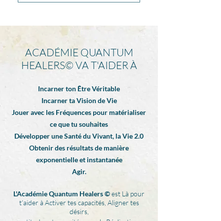
Cellule et arriver à un état
Initiation ACTION DE VIE
vivant Constant Initiation
pour poser les pièces du
MEDITATION DE VIE pour
puzzle de ton
libérer et avancer
Accomplissement : sport,
ACADÉMIE QUANTUM
instantanément
pratique, alignement
HEALERS©️ VA T'AIDER À
professionnel pour avancer
tous les jours sur ton chemin.
Incarner ton Être Véritable
Incarner ta Vision de Vie
Jouer avec les Fréquences pour matérialiser
ce que tu souhaites
Développer une Santé du Vivant, la Vie 2.0
Obtenir des résultats de manière
exponentielle et instantanée
Agir.
L'Académie Quantum Healers ©
est Là pour
t’aider à Activer tes capacités, Aligner tes
désirs,