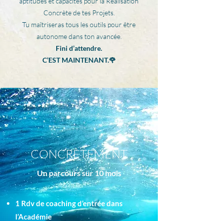
aptitudes et capacités pour la Réalisation
Concrète de tes Projets.
Tu maîtriseras tous les outils pour être
autonome dans ton avancée.
Fini d’attendre.
C’EST MAINTENANT.🌹
CONCRÈTEMENT
Un parcours sur 10 mois
1 Rdv de coaching d’entrée dans
l’Académie